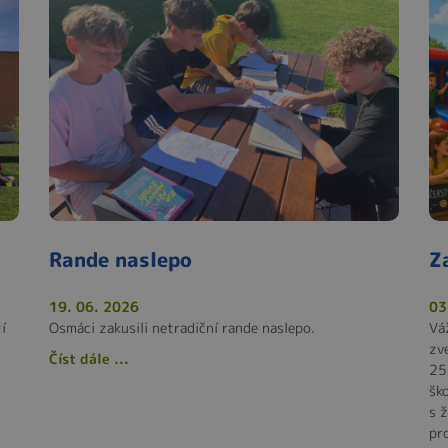
Rande naslepo
Z
19. 06. 2026
03
í
Osmáci zakusili netradiční rande naslepo.
Vá
zv
Číst dále ...
25
ško
s 
pr