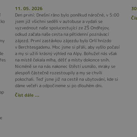
11. 05. 2026
30
í
Den první: Dnešní ráno bylo poněkud náročné, v 5:00
Čís
čko
jsem již všichni seděli v autobuse a vydali se
vyzvednout naše spolucestující ze ZŠ Ondřejov,
odkud začala naše cesta na pětidenní poznávací
rmy
zájezd. První zastávkou zájezdu bylo Orlí hnízdo
v Berchtesgadenu. Moc jsme si přáli, aby vyšlo počasí
de
a my si užili krásný výhled na Alpy. Bohužel nás však
řes
na místě čekala mlha, déšť a místy dokonce sníh.
Nicméně se na nás nakonec štěstí usmálo, mraky se
alespoň částečně rozestoupily a my se chvíli
pokochali. Teď jsme již na cestě na ubytování, kde si
dáme večeři a odpočineme si po dlouhém dni.
ap
Číst dále ...
se