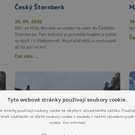
Český Šternberk
M
20. 05. 2026
18
Děti ze třídy Berušek se vydaly na výlet do Českého
da
Šternberka. Paní klíčnice je provedla hradem a stihlo
Čís
se dojít i k hladomorně. Nejstatečnější si vystoupali
až na její vrchol.
Číst dále ...
Tyto webové stránky používají soubory cookie.
é stránky používají soubory cookie ke zlepšení uživatelského zážitku. Použív
ránek souhlasíte se všemi soubory cookie v souladu s našimi zásadami použí
cookie.
Více informací