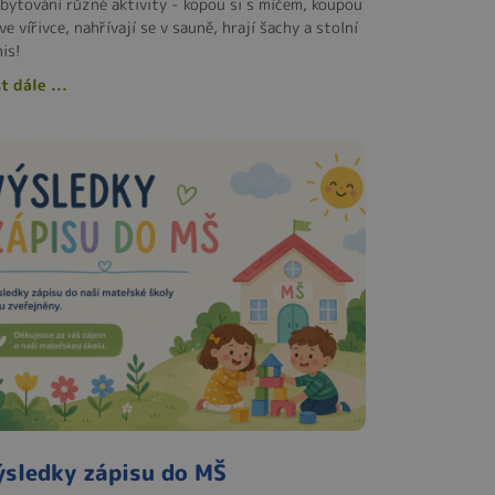
ubytování různé aktivity - kopou si s míčem, koupou
ve vířivce, nahřívají se v sauně, hrají šachy a stolní
is!
t dále ...
ýsledky zápisu do MŠ