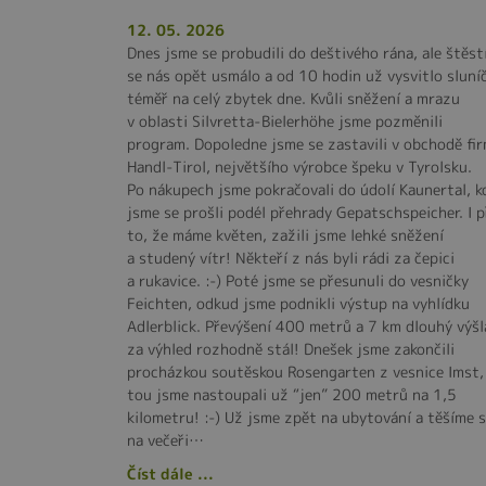
12. 05. 2026
Dnes jsme se probudili do deštivého rána, ale štěst
se nás opět usmálo a od 10 hodin už vysvitlo sluní
téměř na celý zbytek dne. Kvůli sněžení a mrazu
v oblasti Silvretta-Bielerhöhe jsme pozměnili
program. Dopoledne jsme se zastavili v obchodě fi
Handl-Tirol, největšího výrobce špeku v Tyrolsku.
Po nákupech jsme pokračovali do údolí Kaunertal, k
jsme se prošli podél přehrady Gepatschspeicher. I p
to, že máme květen, zažili jsme lehké sněžení
a studený vítr! Někteří z nás byli rádi za čepici
a rukavice. :-) Poté jsme se přesunuli do vesničky
Feichten, odkud jsme podnikli výstup na vyhlídku
Adlerblick. Převýšení 400 metrů a 7 km dlouhý výšl
za výhled rozhodně stál! Dnešek jsme zakončili
procházkou soutěskou Rosengarten z vesnice Imst,
tou jsme nastoupali už “jen” 200 metrů na 1,5
kilometru! :-) Už jsme zpět na ubytování a těšíme 
na večeři…
Číst dále ...