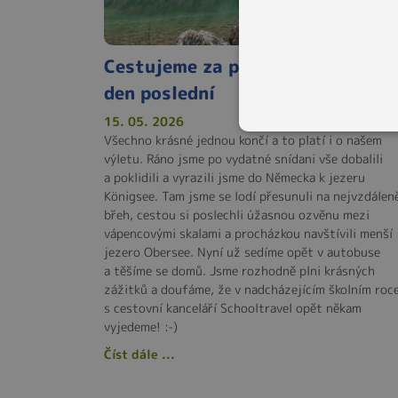
Cestujeme za poznáním Tyrolska
den poslední
15. 05. 2026
Všechno krásné jednou končí a to platí i o našem
výletu. Ráno jsme po vydatné snídani vše dobalili
a poklidili a vyrazili jsme do Německa k jezeru
Königsee. Tam jsme se lodí přesunuli na nejvzdáleně
břeh, cestou si poslechli úžasnou ozvěnu mezi
vápencovými skalami a procházkou navštívili menší
jezero Obersee. Nyní už sedíme opět v autobuse
a těšíme se domů. Jsme rozhodně plni krásných
zážitků a doufáme, že v nadcházejícím školním roc
s cestovní kanceláří Schooltravel opět někam
vyjedeme! :-)
Číst dále ...