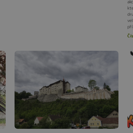
ak
kt
dr
ve
př
Čís