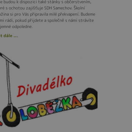
ce budou k dispozici také stánky s občerstvením,
eré s ochotou zajišťuje SDH Samechov. Školní
užina si pro Vás připravila milé překvapení. Budeme
lmi rádi, pokud přijdete a společně s námi strávíte
íjemné odpoledne.
t dále ...