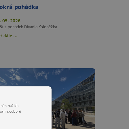
okrá pohádka
. 05. 2026
lší z pohádek Divadla Koloběžka
t dále ...
áním našich
vání souborů