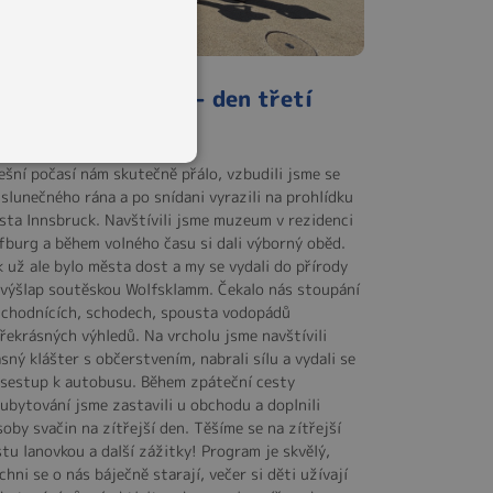
ájezd do Tyrolska - den třetí
. 05. 2026
ešní počasí nám skutečně přálo, vzbudili jsme se
 slunečného rána a po snídani vyrazili na prohlídku
sta Innsbruck. Navštívili jsme muzeum v rezidenci
fburg a během volného času si dali výborný oběd.
k už ale bylo města dost a my se vydali do přírody
 výšlap soutěskou Wolfsklamm. Čekalo nás stoupání
 chodnících, schodech, spousta vodopádů
překrásných výhledů. Na vrcholu jsme navštívili
sný klášter s občerstvením, nabrali sílu a vydali se
 sestup k autobusu. Během zpáteční cesty
 ubytování jsme zastavili u obchodu a doplnili
oby svačin na zítřejší den. Těšíme se na zítřejší
stu lanovkou a další zážitky! Program je skvělý,
chni se o nás báječně starají, večer si děti užívají