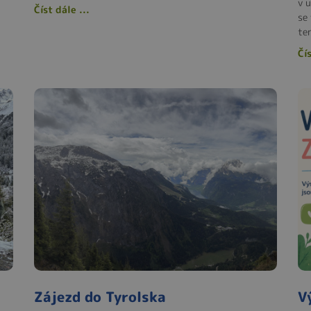
v 
Číst dále ...
se 
ten
Čís
Zájezd do Tyrolska
V