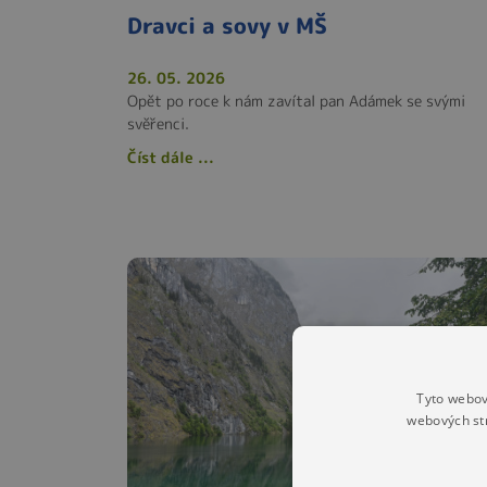
Dravci a sovy v MŠ
26. 05. 2026
Opět po roce k nám zavítal pan Adámek se svými
svěřenci.
Číst dále ...
Tyto webov
webových st