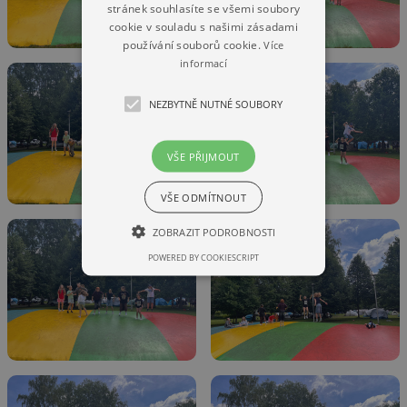
stránek souhlasíte se všemi soubory
cookie v souladu s našimi zásadami
používání souborů cookie.
Více
informací
NEZBYTNĚ NUTNÉ SOUBORY
VŠE PŘIJMOUT
VŠE ODMÍTNOUT
ZOBRAZIT PODROBNOSTI
POWERED BY COOKIESCRIPT