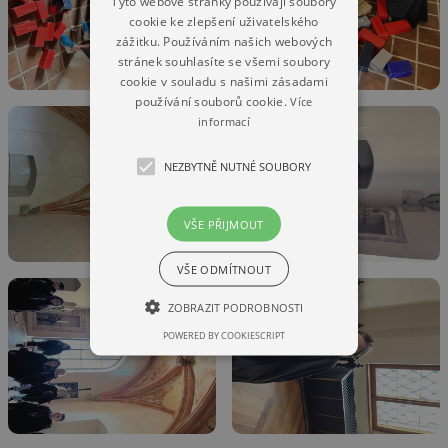
Tyto webové stránky používají soubory
cookie ke zlepšení uživatelského
zážitku. Používáním našich webových
stránek souhlasíte se všemi soubory
cookie v souladu s našimi zásadami
používání souborů cookie.
Více
informací
NEZBYTNĚ NUTNÉ SOUBORY
VŠE PŘIJMOUT
VŠE ODMÍTNOUT
ZOBRAZIT PODROBNOSTI
POWERED BY COOKIESCRIPT