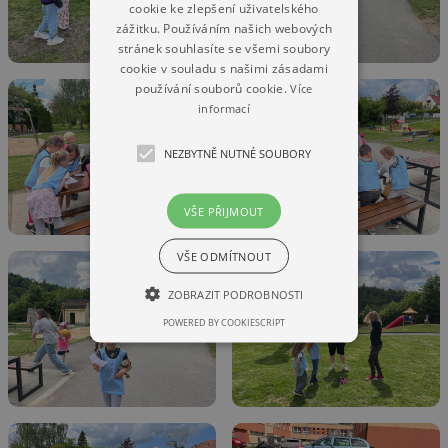
cookie ke zlepšení uživatelského
zážitku. Používáním našich webových
stránek souhlasíte se všemi soubory
cookie v souladu s našimi zásadami
používání souborů cookie.
Více
informací
NEZBYTNĚ NUTNÉ SOUBORY
VŠE PŘIJMOUT
VŠE ODMÍTNOUT
ZOBRAZIT PODROBNOSTI
POWERED BY COOKIESCRIPT