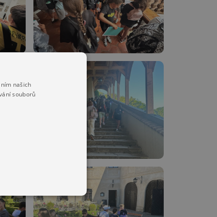
áním našich
vání souborů