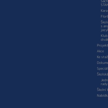
Šach
STA
Kara
Flor
Škol
s an
jazy
Klub
divá
Projek
Akce
Ke sta
Dokum
Speciál
Školsk
Jedn
rady
Školní
Nabídk