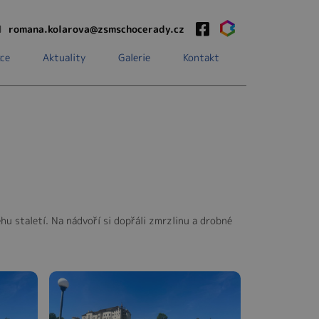
1
romana.kolarova@zsmschocerady.cz
ce
Aktuality
Galerie
Kontakt
hu staletí. Na nádvoří si dopřáli zmrzlinu a drobné