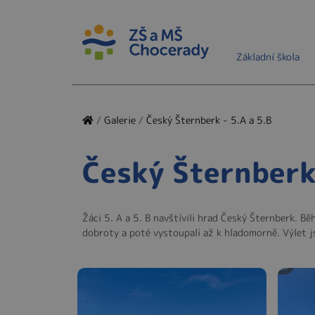
Základní škola
/
Galerie
/
Český Šternberk - 5.A a 5.B
Český Šternberk 
Žáci 5. A a 5. B navštívili hrad Český Šternberk. B
dobroty a poté vystoupali až k hladomorně. Výlet js