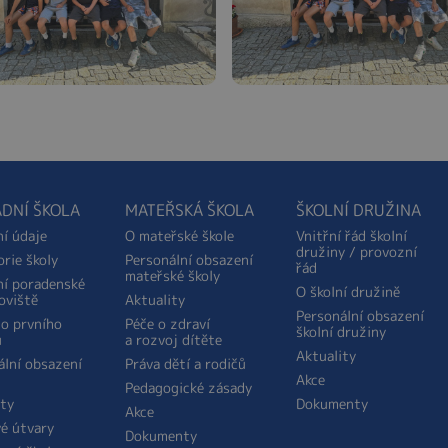
DNÍ ŠKOLA
MATEŘSKÁ ŠKOLA
ŠKOLNÍ DRUŽINA
ní údaje
O mateřské škole
Vnitřní řád školní
družiny / provozní
orie školy
Personální obsazení
řád
mateřské školy
ní poradenské
O školní družině
oviště
Aktuality
Personální obsazení
do prvního
Péče o zdraví
školní družiny
u
a rozvoj dítěte
Aktuality
ální obsazení
Práva dětí a rodičů
Akce
Pedagogické zásady
ity
Dokumenty
Akce
é útvary
Dokumenty