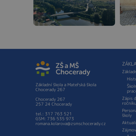
ZÁKLA
Základ
Hist
Základní škola a Mateřská škola
Škol
Chocerady 267
prac
Zápis 
Chocerady 267
ročník
257 24 Chocerady
Person
tel.: 317 763 521
školy
GSM: 736 535 973
Aktual
romana.kolarova@zsmschocerady.cz
Zájmov