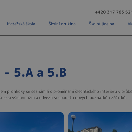
+420 317 763 52
Mateřská škola
Školní družina
Školní jídelna
Ak
- 5.A a 5.B
ěhem prohlídky se seznámili s proměnami šlechtického interiéru v průbě
me si všichni užili a odvezli si spoustu nových poznatků i zážitků.