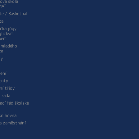
ová škola
MAT
te / Basketbal
bal
ička jógy
glickým
kem
 mladého
ka
ty
žení
enty
ní třídy
á rada
ací řád školské
 knihovna
a zaměstnání