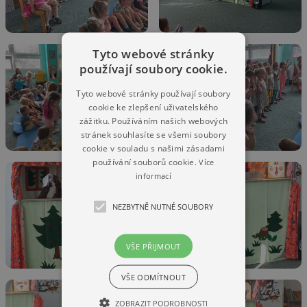
Tyto webové stránky
používají soubory cookie.
Tyto webové stránky používají soubory
cookie ke zlepšení uživatelského
zážitku. Používáním našich webových
stránek souhlasíte se všemi soubory
cookie v souladu s našimi zásadami
používání souborů cookie.
Více
informací
NEZBYTNĚ NUTNÉ SOUBORY
VŠE PŘIJMOUT
VŠE ODMÍTNOUT
ZOBRAZIT PODROBNOSTI