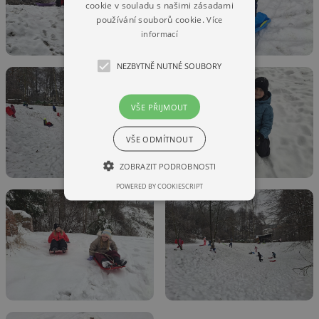
cookie v souladu s našimi zásadami
používání souborů cookie.
Více
informací
NEZBYTNĚ NUTNÉ SOUBORY
VŠE PŘIJMOUT
VŠE ODMÍTNOUT
ZOBRAZIT PODROBNOSTI
POWERED BY COOKIESCRIPT