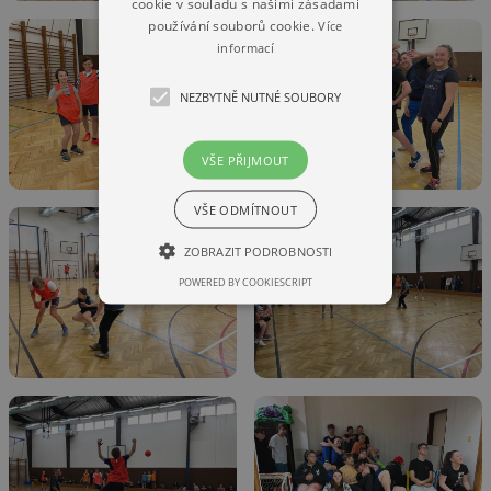
cookie v souladu s našimi zásadami
používání souborů cookie.
Více
informací
NEZBYTNĚ NUTNÉ SOUBORY
VŠE PŘIJMOUT
VŠE ODMÍTNOUT
ZOBRAZIT PODROBNOSTI
POWERED BY COOKIESCRIPT