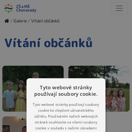
/
Galerie
/
Vítání občánků
Vítání občánků
Tyto webové stránky
používají soubory cookie.
Tyto webové stránky používají soubory
cookie ke zlepšení uživatelského
zážitku. Používáním našich webových
stránek souhlasíte se všemi soubory
cookie v souladu s našimi zásadami