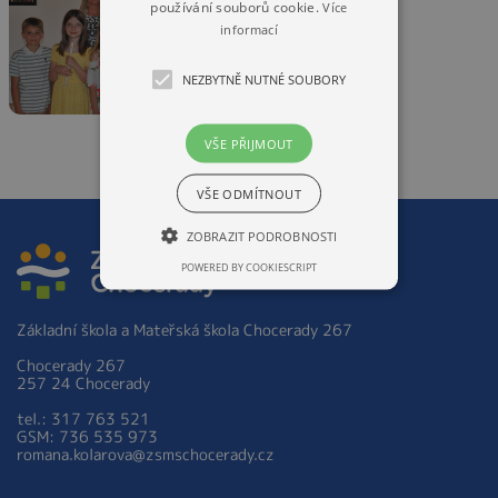
používání souborů cookie.
Více
informací
NEZBYTNĚ NUTNÉ SOUBORY
VŠE PŘIJMOUT
VŠE ODMÍTNOUT
ZOBRAZIT PODROBNOSTI
POWERED BY COOKIESCRIPT
Základní škola a Mateřská škola Chocerady 267
Chocerady 267
257 24 Chocerady
tel.: 317 763 521
GSM: 736 535 973
romana.kolarova@zsmschocerady.cz