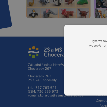
Tyto webov
webových st
ZÁKLA
Základ
Hist
Základní škola a Mateřská škola
Škol
Chocerady 267
prac
Zápis 
Chocerady 267
ročník
257 24 Chocerady
Person
tel.: 317 763 521
školy
GSM: 736 535 973
Aktual
romana.kolarova@zsmschocerady.cz
Zájmov
Šach