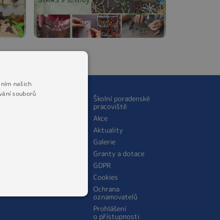
áním našich
vání souborů
ŠKOLNÍ JÍDELNA
Školní poradenské
pracoviště
O jídelně
Akce
Personální obsazení
Aktuality
školní jídelny
Galerie
Jídelníček
Granty a dotace
Cena stravného
GDPR
Cookies
Ochrana
oznamovatelů
Prohlášení
o přístupnosti