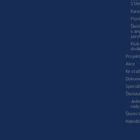
STA
Kara
Flor
Škol
s an
jazy
Klub
divá
Projek
Akce
Ke sta
Dokum
Speciál
Školsk
Jedn
rady
Školní
Nabídk