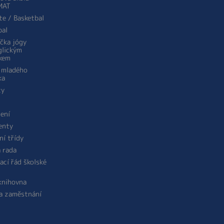
MAT
te / Basketbal
bal
ička jógy
glickým
kem
 mladého
ka
ty
žení
enty
ní třídy
á rada
ací řád školské
 knihovna
a zaměstnání