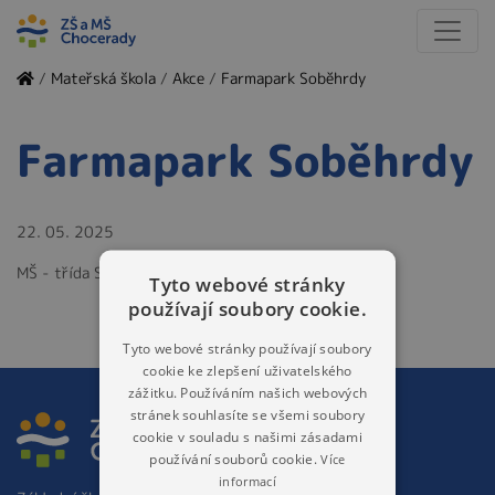
/
Mateřská škola
/
Akce
/
Farmapark Soběhrdy
Farmapark Soběhrdy
22. 05. 2025
MŠ - třída Sluníčko
Tyto webové stránky
používají soubory cookie.
Tyto webové stránky používají soubory
cookie ke zlepšení uživatelského
zážitku. Používáním našich webových
stránek souhlasíte se všemi soubory
cookie v souladu s našimi zásadami
používání souborů cookie.
Více
informací