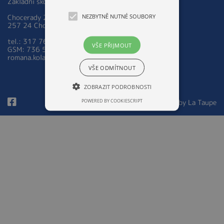
Základní škola a Mateřská škola Chocerady 267
NEZBYTNĚ NUTNÉ SOUBORY
Chocerady 267
257 24 Chocerady
tel.: 317 763 521
VŠE PŘIJMOUT
GSM: 736 535 973
romana.kolarova@zsmschocerady.cz
VŠE ODMÍTNOUT
ZOBRAZIT PODROBNOSTI
POWERED BY COOKIESCRIPT
© 2026 Design by
La Taupe