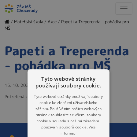
/
Mateřská škola
/
Akce
/
Papeti a Treperenda - pohádka pro
MŠ
Papeti a Treperenda
- pohádka pro MŠ
Tyto webové stránky
používají soubory cookie.
15. 10. 2024
Potrefená zvířátka
Tyto webové stránky používají soubory
cookie ke zlepšení uživatelského
zážitku. Používáním našich webových
stránek souhlasíte se všemi soubory
cookie v souladu s našimi zásadami
používání souborů cookie.
Více
informací