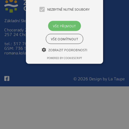
NEZBYTNĚ NUTNÉ SOUBORY
Základní škola a Mateřská škola Chocerady 267
VŠE PŘIJMOUT
Chocerady 267
257 24 Chocerady
VŠE ODMÍTNOUT
tel.: 317 763 521
GSM: 736 535 973
ZOBRAZIT PODROBNOSTI
romana.kolarova@zsmschocerady.cz
POWERED BY COOKIESCRIPT
© 2026 Design by
La Taupe