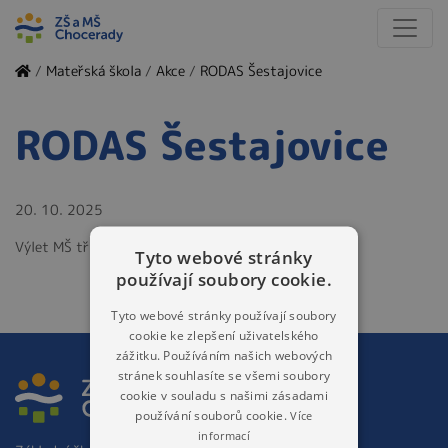
/
Mateřská škola
/
Akce
/
RODAS Šestajovice
RODAS Šestajovice
20. 10. 2025
Výlet MŠ třída Berušky
Tyto webové stránky
používají soubory cookie.
Tyto webové stránky používají soubory
cookie ke zlepšení uživatelského
zážitku. Používáním našich webových
stránek souhlasíte se všemi soubory
cookie v souladu s našimi zásadami
používání souborů cookie.
Více
informací