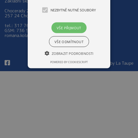
Základní škola a Mateřská škola Chocerady 267
NEZBYTNĚ NUTNÉ SOUBORY
Chocerady 267
257 24 Chocerady
tel.: 317 763 521
VŠE PŘIJMOUT
GSM: 736 535 973
romana.kolarova@zsmschocerady.cz
VŠE ODMÍTNOUT
ZOBRAZIT PODROBNOSTI
POWERED BY COOKIESCRIPT
© 2026 Design by
La Taupe