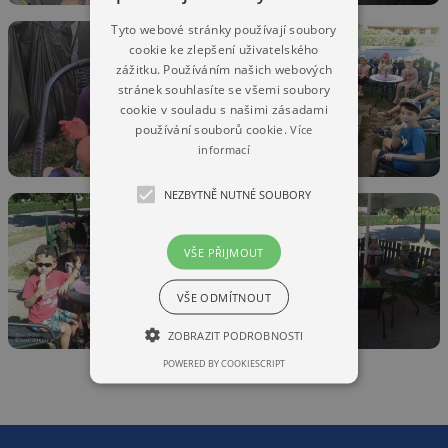
Tyto webové stránky používají soubory
cookie ke zlepšení uživatelského
zážitku. Používáním našich webových
stránek souhlasíte se všemi soubory
cookie v souladu s našimi zásadami
používání souborů cookie.
Více
informací
NEZBYTNĚ NUTNÉ SOUBORY
VŠE PŘIJMOUT
VŠE ODMÍTNOUT
ZOBRAZIT PODROBNOSTI
POWERED BY COOKIESCRIPT