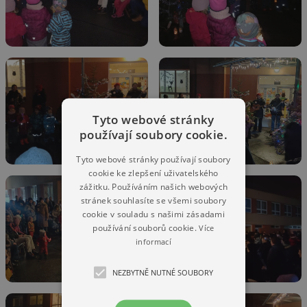
Tyto webové stránky
používají soubory cookie.
Tyto webové stránky používají soubory
cookie ke zlepšení uživatelského
zážitku. Používáním našich webových
stránek souhlasíte se všemi soubory
cookie v souladu s našimi zásadami
používání souborů cookie.
Více
informací
NEZBYTNĚ NUTNÉ SOUBORY