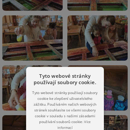
Tyto webové stránky
používají soubory cookie.
Tyto webové stránky používají soubory
cookie ke zlepšení uživatelského
zážitku. Používáním našich webových
stránek souhlasíte se všemi soubory
cookie v souladu s našimi zásadami
používání souborů cookie.
Více
informací