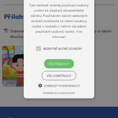
Tyto webové stránky používají soubory
cookie ke zlepšení uživatelského
Přílohy
zážitku. Používáním našich webových
stránek souhlasíte se všemi soubory
cookie v souladu s našimi zásadami
Stanoveni-vyse-uplaty-za-uzivani-materske-skoly-a-skolni-
používání souborů cookie.
Více
druziny-pro-skolni-rok-20242025
(PDF, 170kB)
informací
NEZBYTNĚ NUTNÉ SOUBORY
VŠE PŘIJMOUT
VŠE ODMÍTNOUT
ZOBRAZIT PODROBNOSTI
POWERED BY COOKIESCRIPT