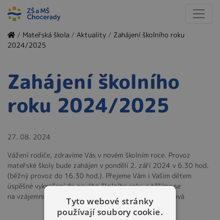
/
Mateřská škola
/
Aktuality
/
Zahájení školního roku
2024/2025
Zahájení školního
roku 2024/2025
27. 08. 2024
Vážení rodiče, zdravíme Vás v novém školním roce. Provoz
mateřské školy bude zahájen v pondělí 2. září 2024 v 6.30 hod.
(běžný provoz do 16.30 hod.). Přejeme Vám i Vašim dětem
úspěšné vykročení do nového školního roku a těšíme se
na vzájemnou spolupráci. S pozdravem Romana Kolářová
Tyto webové stránky
používají soubory cookie.