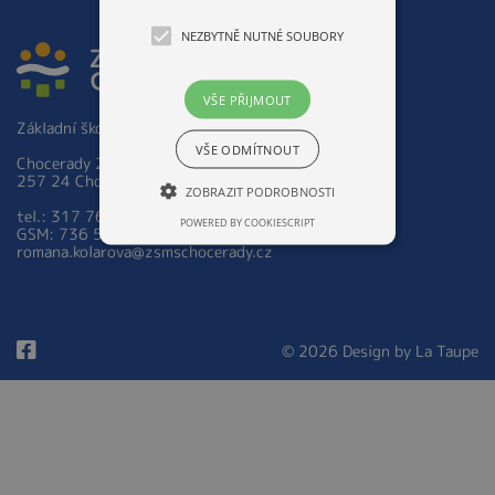
NEZBYTNĚ NUTNÉ SOUBORY
VŠE PŘIJMOUT
Základní škola a Mateřská škola Chocerady 267
VŠE ODMÍTNOUT
Chocerady 267
257 24 Chocerady
ZOBRAZIT PODROBNOSTI
tel.: 317 763 521
POWERED BY COOKIESCRIPT
GSM: 736 535 973
romana.kolarova@zsmschocerady.cz
© 2026 Design by
La Taupe