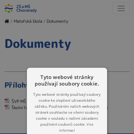
/
Mateřská škola
/
Dokumenty
Dokumenty
Tyto webové stránky
Přílohy
používají soubory cookie.
Tyto webové stránky používají soubory
cookie ke zlepšení uživatelského
ŠVP MŠ
(PDF, 491kB)
zážitku. Používáním našich webových
Školní řád MŠ platný od 2022/2023
(PDF, 684kB)
stránek souhlasíte se všemi soubory
cookie v souladu s našimi zásadami
používání souborů cookie.
Více
informací