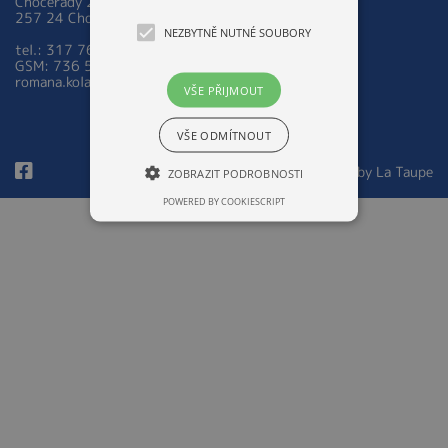
Chocerady 267
257 24 Chocerady
NEZBYTNĚ NUTNÉ SOUBORY
tel.: 317 763 521
GSM: 736 535 973
romana.kolarova@zsmschocerady.cz
VŠE PŘIJMOUT
VŠE ODMÍTNOUT
© 2026 Design by
La Taupe
ZOBRAZIT PODROBNOSTI
POWERED BY COOKIESCRIPT