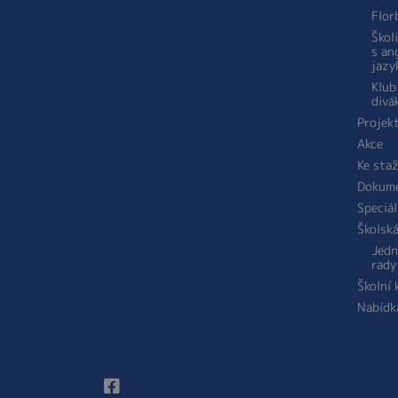
Flor
Škol
s an
jazy
Klub
divá
Projek
Akce
Ke sta
Dokum
Speciál
Školsk
Jedn
rady
Školní
Nabídk