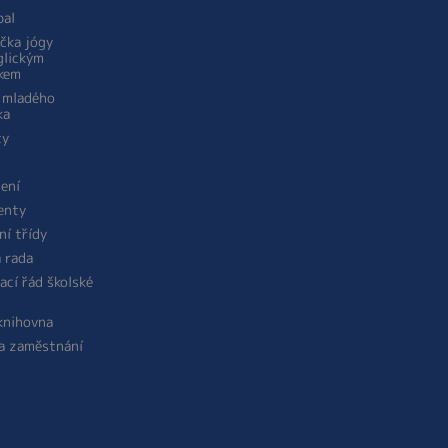
bal
ička jógy
glickým
kem
 mladého
ka
ty
žení
enty
ní třídy
á rada
ací řád školské
 knihovna
a zaměstnání