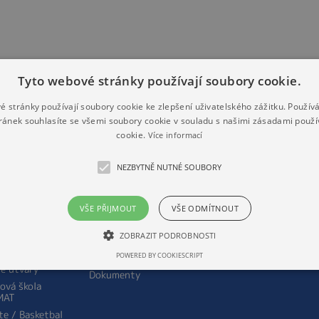
Tyto webové stránky používají soubory cookie.
é stránky používají soubory cookie ke zlepšení uživatelského zážitku. Použív
DNÍ ŠKOLA
MATEŘSKÁ ŠKOLA
ŠKOLNÍ DRUŽINA
ránek souhlasíte se všemi soubory cookie v souladu s našimi zásadami použí
ní údaje
O mateřské škole
Vnitřní řád školní
cookie.
Více informací
družiny / provozní
orie školy
Personální obsazení
řád
mateřské školy
ní poradenské
NEZBYTNĚ NUTNÉ SOUBORY
O školní družině
oviště
Aktuality
Personální obsazení
do prvního
Péče o zdraví
školní družiny
u
a rozvoj dítěte
VŠE PŘIJMOUT
VŠE ODMÍTNOUT
Aktuality
ální obsazení
Práva dětí a rodičů
Akce
ZOBRAZIT PODROBNOSTI
Pedagogické zásady
ity
Dokumenty
Akce
POWERED BY COOKIESCRIPT
é útvary
Dokumenty
ová škola
MAT
te / Basketbal