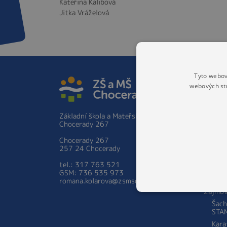
Kateřina Kalibová
Jitka Vráželová
Tyto webov
ZÁKLA
webových st
Základ
Hist
Základní škola a Mateřská škola
Škol
Chocerady 267
prac
Zápis 
Chocerady 267
ročník
257 24 Chocerady
Person
tel.: 317 763 521
školy
GSM: 736 535 973
Aktual
romana.kolarova@zsmschocerady.cz
Zájmov
Šach
STA
Kara