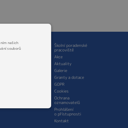
áním našich
ŠKOLNÍ JÍDELNA
Školní poradenské
vání souborů
pracoviště
O jídelně
Akce
Personální obsazení
Aktuality
školní jídelny
Galerie
Jídelníček
Granty a dotace
Cena stravného
GDPR
Cookies
Ochrana
oznamovatelů
Prohlášení
o přístupnosti
Kontakt