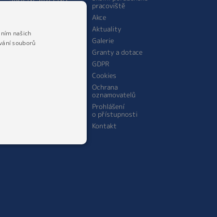
pracoviště
O jídelně
Akce
Personální obsazení
Aktuality
školní jídelny
áním našich
Galerie
Jídelníček
vání souborů
Granty a dotace
Cena stravného
GDPR
Cookies
Ochrana
oznamovatelů
Prohlášení
o přístupnosti
Kontakt