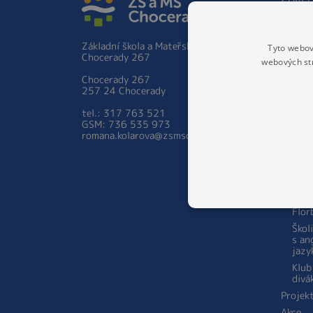
Základ
Hist
Základní škola a Mateřská škola
Tyto webov
Škol
Chocerady 267
prac
webových st
Zápis 
Chocerady 267
ročník
257 24 Chocerady
Person
tel.: 317 763 521
školy
GSM: 736 535 973
Aktual
romana.kolarova@zsmschocerady.cz
Zájmov
Šach
STA
Kara
Flor
Škol
s an
jazy
Klub
divá
Projek
Akce