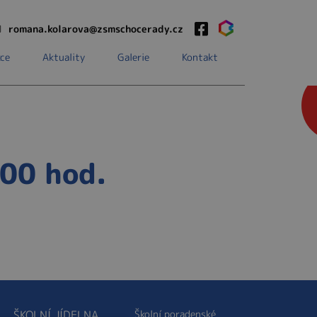
1
romana.kolarova@zsmschocerady.cz
ce
Aktuality
Galerie
Kontakt
.00 hod.
ŠKOLNÍ JÍDELNA
Školní poradenské