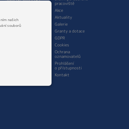
pracoviště
O jídelně
Akce
Personální obsazení
Aktuality
školní jídelny
áním našich
Galerie
Jídelníček
vání souborů
Granty a dotace
Cena stravného
GDPR
Cookies
Ochrana
oznamovatelů
Prohlášení
o přístupnosti
Kontakt