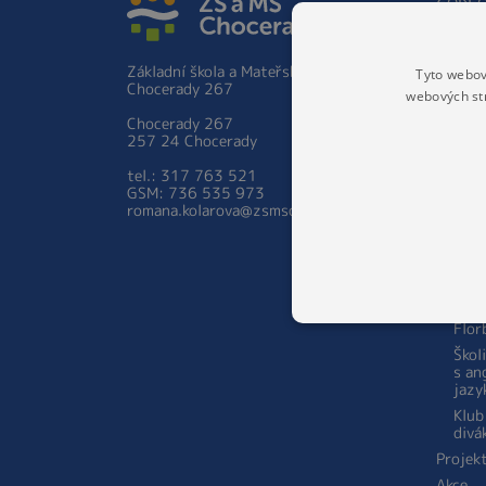
Základ
Hist
Základní škola a Mateřská škola
Tyto webov
Škol
Chocerady 267
prac
webových st
Zápis 
Chocerady 267
ročník
257 24 Chocerady
Person
tel.: 317 763 521
školy
GSM: 736 535 973
Aktual
romana.kolarova@zsmschocerady.cz
Zájmov
Šach
STA
Kara
Flor
Škol
s an
jazy
Klub
divá
Projek
Akce