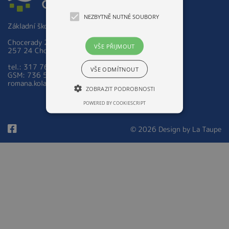
NEZBYTNĚ NUTNÉ SOUBORY
Základní škola a Mateřská škola Chocerady 267
Chocerady 267
VŠE PŘIJMOUT
257 24 Chocerady
tel.: 317 763 521
VŠE ODMÍTNOUT
GSM: 736 535 973
romana.kolarova@zsmschocerady.cz
ZOBRAZIT PODROBNOSTI
POWERED BY COOKIESCRIPT
© 2026 Design by
La Taupe