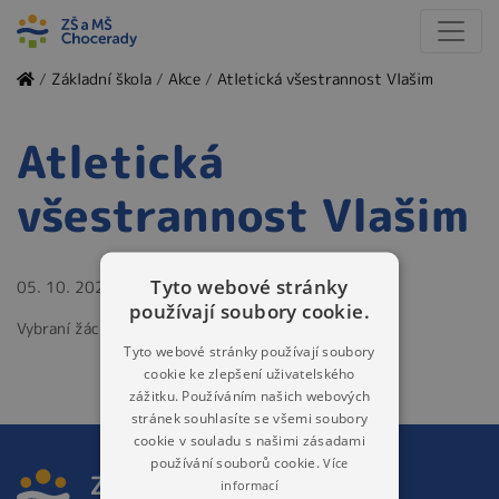
/
Základní škola
/
Akce
/
Atletická všestrannost Vlašim
Atletická
všestrannost Vlašim
Tyto webové stránky
05. 10. 2023
používají soubory cookie.
Vybraní žáci 1. stupně
Tyto webové stránky používají soubory
cookie ke zlepšení uživatelského
zážitku. Používáním našich webových
stránek souhlasíte se všemi soubory
cookie v souladu s našimi zásadami
používání souborů cookie.
Více
informací