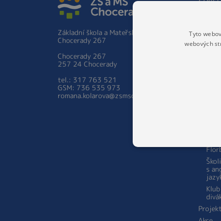
Základ
Hist
Základní škola a Mateřská škola
Tyto webov
Škol
Chocerady 267
prac
webových st
Zápis 
Chocerady 267
ročník
257 24 Chocerady
Person
tel.: 317 763 521
školy
GSM: 736 535 973
Aktual
romana.kolarova@zsmschocerady.cz
Zájmov
Šach
STA
Kara
Flor
Škol
s an
jazy
Klub
divá
Projek
Akce