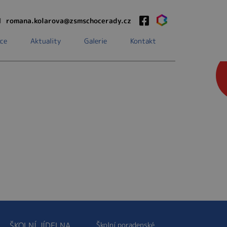
1
romana.kolarova@zsmschocerady.cz
ce
Aktuality
Galerie
Kontakt
ŠKOLNÍ JÍDELNA
Školní poradenské