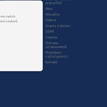
pracoviště
O jídelně
Akce
Personální obsazení
Aktuality
školní jídelny
áním našich
Galerie
Jídelníček
vání souborů
Granty a dotace
Cena stravného
GDPR
Cookies
Ochrana
oznamovatelů
Prohlášení
o přístupnosti
Kontakt