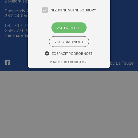
Základní škola a Mateřská škola Chocerady 267
NEZBYTNĚ NUTNÉ SOUBORY
Chocerady 267
257 24 Chocerady
tel.: 317 763 521
VŠE PŘIJMOUT
GSM: 736 535 973
romana.kolarova@zsmschocerady.cz
VŠE ODMÍTNOUT
ZOBRAZIT PODROBNOSTI
POWERED BY COOKIESCRIPT
© 2026 Design by
La Taupe