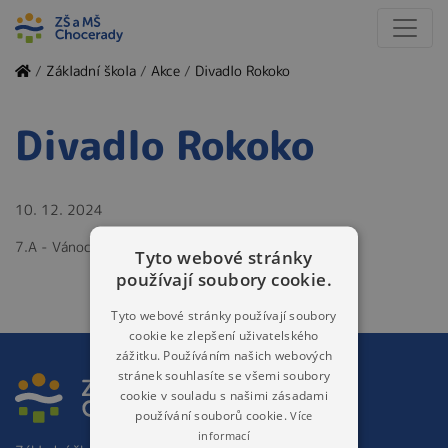
/
Základní škola
/
Akce
/
Divadlo Rokoko
Divadlo Rokoko
10. 12. 2024
7.A - Vánoce u Čapků
Tyto webové stránky
používají soubory cookie.
Tyto webové stránky používají soubory
cookie ke zlepšení uživatelského
zážitku. Používáním našich webových
stránek souhlasíte se všemi soubory
cookie v souladu s našimi zásadami
používání souborů cookie.
Více
informací