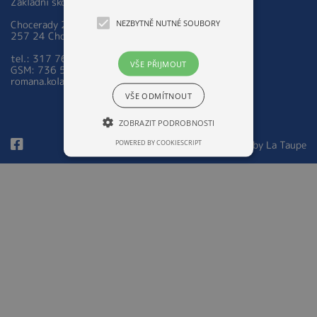
Základní škola a Mateřská škola Chocerady 267
NEZBYTNĚ NUTNÉ SOUBORY
Chocerady 267
257 24 Chocerady
tel.: 317 763 521
VŠE PŘIJMOUT
GSM: 736 535 973
romana.kolarova@zsmschocerady.cz
VŠE ODMÍTNOUT
ZOBRAZIT PODROBNOSTI
POWERED BY COOKIESCRIPT
© 2026 Design by
La Taupe