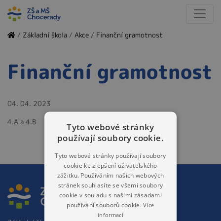
/
Základní škola
/
Akce
/
Finanční gramotnost
Finanční gramotnost
04. 04. 2023
4.A a 4.B
Tyto webové stránky
používají soubory cookie.
Tyto webové stránky používají soubory
cookie ke zlepšení uživatelského
zážitku. Používáním našich webových
stránek souhlasíte se všemi soubory
cookie v souladu s našimi zásadami
používání souborů cookie.
Více
informací