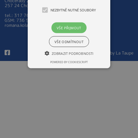
Chocerady 267
257 24 Chocerady
NEZBYTNĚ NUTNÉ SOUBORY
tel.: 317 763 521
GSM: 736 535 973
romana.kolarova@zsmschocerady.cz
VŠE PŘIJMOUT
VŠE ODMÍTNOUT
© 2026 Design by
La Taupe
ZOBRAZIT PODROBNOSTI
POWERED BY COOKIESCRIPT