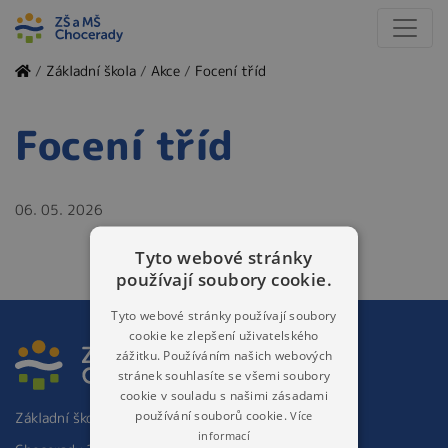
/
Základní škola
/
Akce
/
Focení tříd
Focení tříd
06. 05. 2026
Tyto webové stránky
používají soubory cookie.
Tyto webové stránky používají soubory
cookie ke zlepšení uživatelského
zážitku. Používáním našich webových
stránek souhlasíte se všemi soubory
cookie v souladu s našimi zásadami
používání souborů cookie.
Více
Základní škola a Mateřská škola Chocerady 267
informací