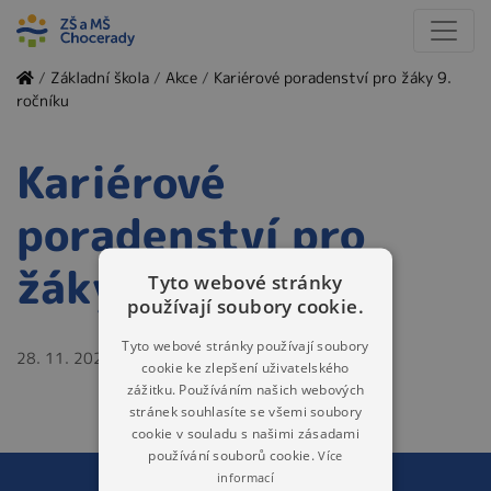
/
Základní škola
/
Akce
/
Kariérové poradenství pro žáky 9.
ročníku
Kariérové
poradenství pro
žáky 9. ročníku
Tyto webové stránky
používají soubory cookie.
Tyto webové stránky používají soubory
28. 11. 2024
cookie ke zlepšení uživatelského
zážitku. Používáním našich webových
stránek souhlasíte se všemi soubory
cookie v souladu s našimi zásadami
používání souborů cookie.
Více
informací