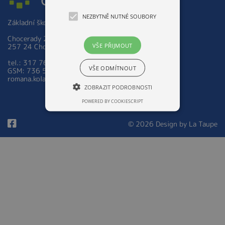
NEZBYTNĚ NUTNÉ SOUBORY
Základní škola a Mateřská škola Chocerady 267
Chocerady 267
VŠE PŘIJMOUT
257 24 Chocerady
tel.: 317 763 521
VŠE ODMÍTNOUT
GSM: 736 535 973
romana.kolarova@zsmschocerady.cz
ZOBRAZIT PODROBNOSTI
POWERED BY COOKIESCRIPT
© 2026 Design by
La Taupe