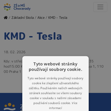
/
Základní škola
/
Akce
/
KMD - Tesla
KMD - Tesla
18. 02. 2026
Kdy: v středa dne 18. 2. 2026 a délka představení: 1:35
Tyto webové stránky
hod15:00 Kde: MDP - DIVADLO KOMEDIE, Jungmannova 1, 110
používají soubory cookie.
00 Praha 1
Tyto webové stránky používají soubory
cookie ke zlepšení uživatelského
zážitku. Používáním našich webových
stránek souhlasíte se všemi soubory
cookie v souladu s našimi zásadami
používání souborů cookie.
Více
informací