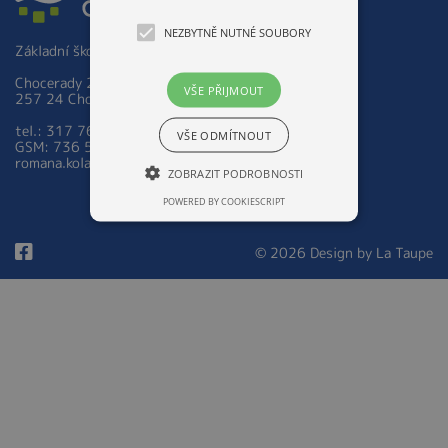
NEZBYTNĚ NUTNÉ SOUBORY
Základní škola a Mateřská škola Chocerady 267
Chocerady 267
VŠE PŘIJMOUT
257 24 Chocerady
tel.: 317 763 521
VŠE ODMÍTNOUT
GSM: 736 535 973
romana.kolarova@zsmschocerady.cz
ZOBRAZIT PODROBNOSTI
POWERED BY COOKIESCRIPT
© 2026 Design by
La Taupe