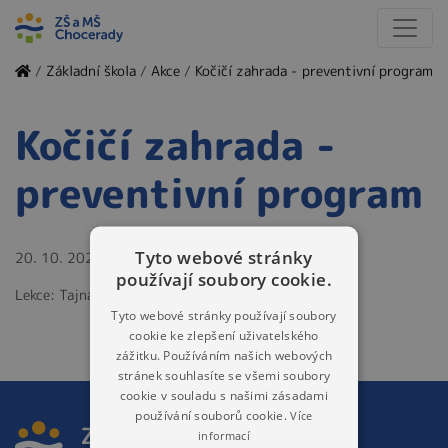
/
Základní škola
/
Akce
/
Kočičí zahrada - preventivní program
Kočičí zahrada -
preventivní program
Tyto webové stránky
20. 10. 2025
používají soubory cookie.
Lekce: Tajná schůzka - 3.A
Tyto webové stránky používají soubory
cookie ke zlepšení uživatelského
zážitku. Používáním našich webových
stránek souhlasíte se všemi soubory
cookie v souladu s našimi zásadami
používání souborů cookie.
Více
informací