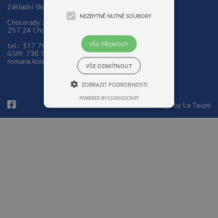
Základní škola a Mateřská škola Chocerady 267
NEZBYTNĚ NUTNÉ SOUBORY
Chocerady 267
257 24 Chocerady
VŠE PŘIJMOUT
tel.: 317 763 521
GSM: 736 535 973
romana.kolarova@zsmschocerady.cz
VŠE ODMÍTNOUT
ZOBRAZIT PODROBNOSTI
POWERED BY COOKIESCRIPT
© 2026 Design by
La Taupe