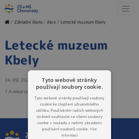
/
Základní škola
/
Akce
/
Letecké muzeum Kbely
Letecké muzeum
Kbely
Tyto webové stránky
24. 09. 2024
používají soubory cookie.
7.A exkurze
Tyto webové stránky používají soubory
cookie ke zlepšení uživatelského
zážitku. Používáním našich webových
stránek souhlasíte se všemi soubory
cookie v souladu s našimi zásadami
používání souborů cookie.
Více
informací