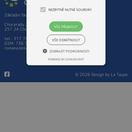
NEZBYTNĚ NUTNÉ SOUBORY
Základní škola a Mateřská škola Chocerady 267
Chocerady 267
VŠE PŘIJMOUT
257 24 Chocerady
tel.: 317 763 521
VŠE ODMÍTNOUT
GSM: 736 535 973
romana.kolarova@zsmschocerady.cz
ZOBRAZIT PODROBNOSTI
POWERED BY COOKIESCRIPT
© 2026 Design by
La Taupe