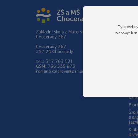
ZÁKLA
Základ
Hist
Tyto webov
Základní škola a Mateřská škola
webových st
Škol
Chocerady 267
prac
Zápis 
Chocerady 267
ročník
257 24 Chocerady
Person
tel.: 317 763 521
školy
GSM: 736 535 973
Aktual
romana.kolarova@zsmschocerady.cz
Zájmov
Šach
STA
Kara
Flor
Škol
s an
jazy
Klub
divá