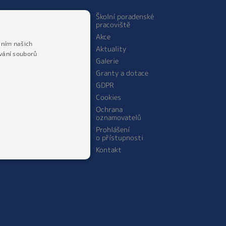
ŠKOLNÍ JÍDELNA
Školní poradenské
pracoviště
O jídelně
Akce
Personální obsazení
áním našich
Aktuality
školní jídelny
vání souborů
Galerie
Jídelníček
Granty a dotace
Cena stravného
GDPR
Cookies
Ochrana
oznamovatelů
Prohlášení
o přístupnosti
Kontakt