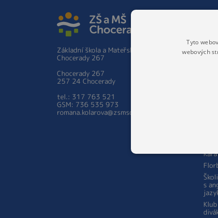
ZÁKLA
Základ
Hist
Tyto webov
Základní škola a Mateřská škola
webových st
Škol
Chocerady 267
prac
Zápis 
Chocerady 267
ročník
257 24 Chocerady
Person
tel.: 317 763 521
školy
GSM: 736 535 973
Aktual
romana.kolarova@zsmschocerady.cz
Zájmov
Šach
STA
Kara
Flor
Škol
s an
jazy
Klub
divá