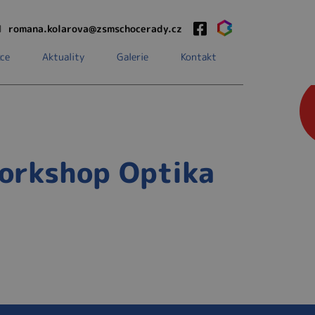
1
romana.kolarova@zsmschocerady.cz
ce
Aktuality
Galerie
Kontakt
workshop Optika