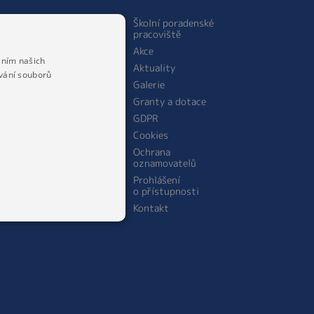
ŠKOLNÍ JÍDELNA
Školní poradenské
pracoviště
O jídelně
Akce
Personální obsazení
áním našich
Aktuality
školní jídelny
vání souborů
Galerie
Jídelníček
Granty a dotace
Cena stravného
GDPR
Cookies
Ochrana
oznamovatelů
Prohlášení
o přístupnosti
Kontakt