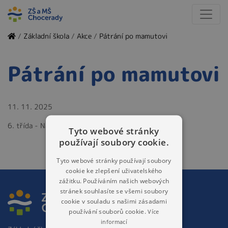
/
Základní škola
/
Akce
/
Pátrání po mamutovi
Pátrání po mamutovi
11. 11. 2025
6. třída - Národní muzeum - pravěk
Tyto webové stránky
používají soubory cookie.
Tyto webové stránky používají soubory
cookie ke zlepšení uživatelského
zážitku. Používáním našich webových
stránek souhlasíte se všemi soubory
cookie v souladu s našimi zásadami
používání souborů cookie.
Více
informací