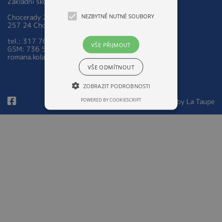
Základní škola a Mateřská škola Chocerady 267
NEZBYTNĚ NUTNÉ SOUBORY
Chocerady 267
257 24 Chocerady
tel.: 317 763 521
VŠE PŘIJMOUT
GSM: 736 535 973
romana.kolarova@zsmschocerady.cz
VŠE ODMÍTNOUT
ZOBRAZIT PODROBNOSTI
POWERED BY COOKIESCRIPT
© 2026 Design by
La Taupe