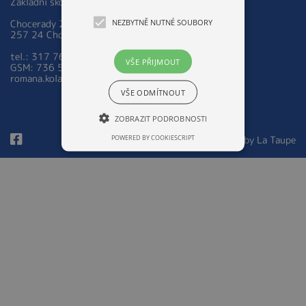
Základní škola a Mateřská škola Chocerady 267
NEZBYTNĚ NUTNÉ SOUBORY
Chocerady 267
257 24 Chocerady
tel.: 317 763 521
VŠE PŘIJMOUT
GSM: 736 535 973
romana.kolarova@zsmschocerady.cz
VŠE ODMÍTNOUT
ZOBRAZIT PODROBNOSTI
POWERED BY COOKIESCRIPT
© 2026 Design by
La Taupe