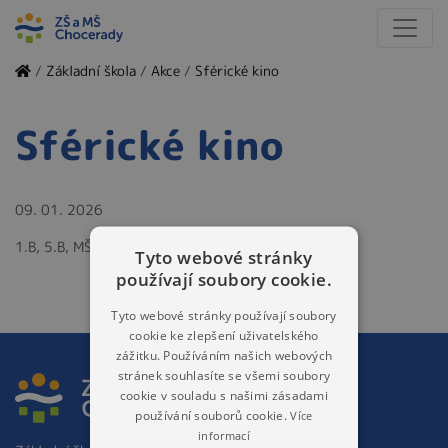
/
Základní škola
/
Akce
/
Sférické kino
Sférické kino
09. 01. 2026
1.B, 5.B, MŠ - Berušky, Motýlci, Broučci, Sluníčka
Tyto webové stránky
používají soubory cookie.
Tyto webové stránky používají soubory
cookie ke zlepšení uživatelského
zážitku. Používáním našich webových
stránek souhlasíte se všemi soubory
cookie v souladu s našimi zásadami
používání souborů cookie.
Více
informací