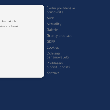
ŠKOLNÍ JÍDELNA
Školní poradenské
pracoviště
O jídelně
Akce
Personální obsazení
áním našich
Aktuality
školní jídelny
vání souborů
Galerie
Jídelníček
Granty a dotace
Cena stravného
GDPR
Cookies
Ochrana
oznamovatelů
Prohlášení
o přístupnosti
Kontakt