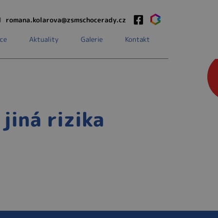
1
romana.kolarova@zsmschocerady.cz
ce
Aktuality
Galerie
Kontakt
jiná rizika