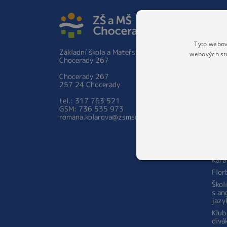
ZÁKLA
Základ
Hist
Tyto webov
Základní škola a Mateřská škola
webových st
Škol
Chocerady 267
prac
Zápis 
Chocerady 267
ročník
257 24 Chocerady
Person
tel.: 317 763 521
školy
GSM: 736 535 973
Aktual
romana.kolarova@zsmschocerady.cz
Zájmov
Šach
STA
Kara
Flor
Škol
s an
jazy
Klub
divá