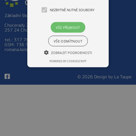
NEZBYTNĚ NUTNÉ SOUBORY
Základní škola a Mateřská škola Chocerady 267
Chocerady 267
VŠE PŘIJMOUT
257 24 Chocerady
tel.: 317 763 521
VŠE ODMÍTNOUT
GSM: 736 535 973
romana.kolarova@zsmschocerady.cz
ZOBRAZIT PODROBNOSTI
POWERED BY COOKIESCRIPT
© 2026 Design by
La Taupe