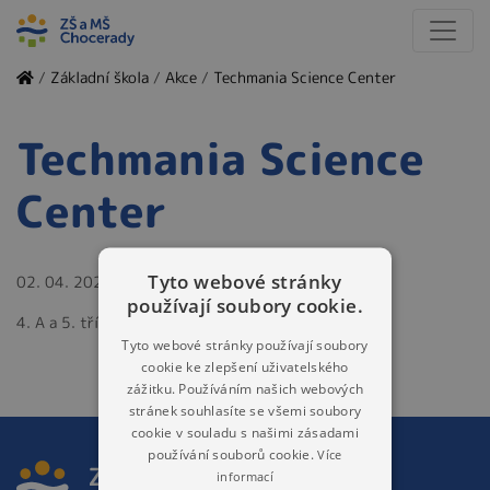
/
Základní škola
/
Akce
/
Techmania Science Center
Techmania Science
Center
Tyto webové stránky
02. 04. 2025
používají soubory cookie.
4. A a 5. třída
Tyto webové stránky používají soubory
cookie ke zlepšení uživatelského
zážitku. Používáním našich webových
stránek souhlasíte se všemi soubory
cookie v souladu s našimi zásadami
používání souborů cookie.
Více
informací