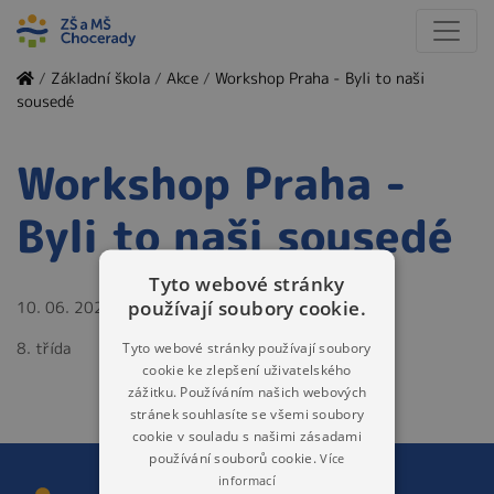
/
Základní škola
/
Akce
/
Workshop Praha - Byli to naši
sousedé
Workshop Praha -
Byli to naši sousedé
Tyto webové stránky
používají soubory cookie.
10. 06. 2024
8. třída
Tyto webové stránky používají soubory
cookie ke zlepšení uživatelského
zážitku. Používáním našich webových
stránek souhlasíte se všemi soubory
cookie v souladu s našimi zásadami
používání souborů cookie.
Více
informací