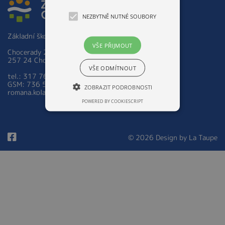
NEZBYTNĚ NUTNÉ SOUBORY
Základní škola a Mateřská škola Chocerady 267
VŠE PŘIJMOUT
Chocerady 267
257 24 Chocerady
VŠE ODMÍTNOUT
tel.: 317 763 521
GSM: 736 535 973
ZOBRAZIT PODROBNOSTI
romana.kolarova@zsmschocerady.cz
POWERED BY COOKIESCRIPT
© 2026 Design by
La Taupe