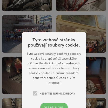
Tyto webové stránky
používají soubory cookie.
Tyto webové stránky používají soubory
cookie ke zlepšení uživatelského
zážitku. Používáním našich webových
stránek souhlasíte se všemi soubory
cookie v souladu s našimi zásadami
používání souborů cookie.
Více
informací
NEZBYTNĚ NUTNÉ SOUBORY
VŠE PŘIJMOUT