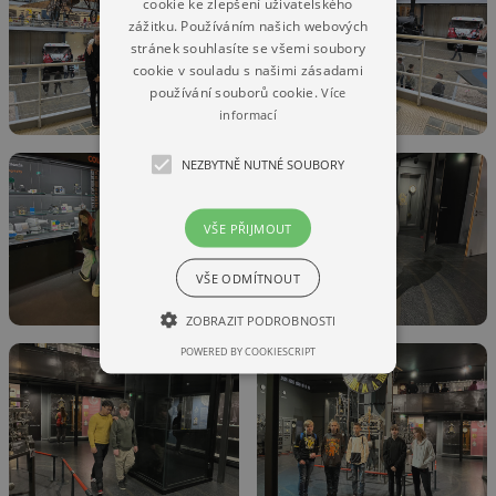
cookie ke zlepšení uživatelského
zážitku. Používáním našich webových
stránek souhlasíte se všemi soubory
cookie v souladu s našimi zásadami
používání souborů cookie.
Více
informací
NEZBYTNĚ NUTNÉ SOUBORY
VŠE PŘIJMOUT
VŠE ODMÍTNOUT
ZOBRAZIT PODROBNOSTI
POWERED BY COOKIESCRIPT