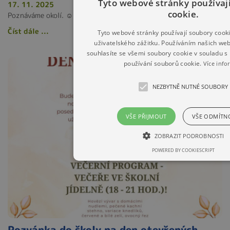
Tyto webové stránky používaj
17. 11. 2025
cookie.
Poznáváme okolí. ☺️
Číst dále ...
Tyto webové stránky používají soubory cooki
uživatelského zážitku. Používáním našich we
souhlasíte se všemi soubory cookie v souladu 
používání souborů cookie.
Více info
NEZBYTNĚ NUTNÉ SOUBORY
VŠE PŘIJMOUT
VŠE ODMÍTN
ZOBRAZIT PODROBNOSTI
POWERED BY COOKIESCRIPT
Pozvánka do školy na den otevřených