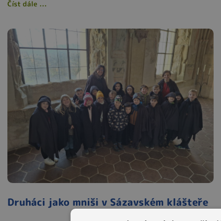
Číst dále ...
Druháci jako mniši v Sázavském klášteře