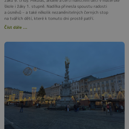
žáků 9. třídy. Mikuláš, andělé a čerti navštívili děti v mateřské
škole i žáky 1. stupně. Nadílka přinesla spoustu radosti
a úsměvů – a také několik nezaměnitelných černých stop
na tvářích dětí, které k tomuto dni prostě patří.
Číst dále ...