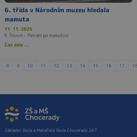
6. třída v Národním muzeu hledala
mamuta
11. 11. 2025
E. Štorch - Pátrání po mamutovi
Číst dále ...
8
9
10
11
12
13
14
15
16
17
1
Základní škola a Mateřská škola Chocerady 267