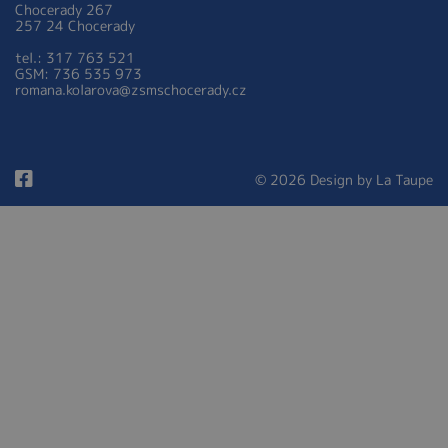
Chocerady 267
257 24 Chocerady
tel.: 317 763 521
GSM: 736 535 973
romana.kolarova@zsmschocerady.cz
© 2026 Design by
La Taupe