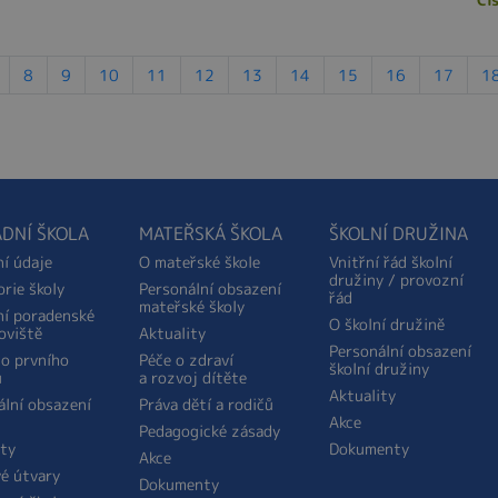
8
9
10
11
12
13
14
15
16
17
1
DNÍ ŠKOLA
MATEŘSKÁ ŠKOLA
ŠKOLNÍ DRUŽINA
ní údaje
O mateřské škole
Vnitřní řád školní
družiny / provozní
orie školy
Personální obsazení
řád
mateřské školy
ní poradenské
O školní družině
oviště
Aktuality
Personální obsazení
do prvního
Péče o zdraví
školní družiny
u
a rozvoj dítěte
Aktuality
ální obsazení
Práva dětí a rodičů
Akce
Pedagogické zásady
ity
Dokumenty
Akce
é útvary
Dokumenty