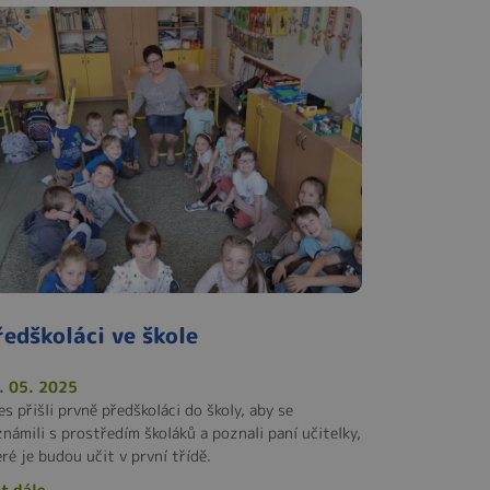
ředškoláci ve škole
. 05. 2025
s přišli prvně předškoláci do školy, aby se
známili s prostředím školáků a poznali paní učitelky,
ré je budou učit v první třídě.
t dále ...