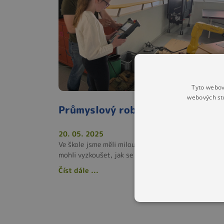
Tyto webov
webových st
Průmyslový robot ve škole
20. 05. 2025
Ve škole jsme měli milou návštěvu, kdy si někteří žá
mohli vyzkoušet, jak se ovládá průmyslový robot.
Číst dále ...