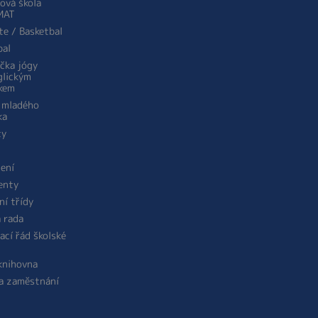
ová škola
MAT
te / Basketbal
bal
ička jógy
glickým
kem
 mladého
ka
ty
žení
enty
ní třídy
á rada
ací řád školské
 knihovna
a zaměstnání