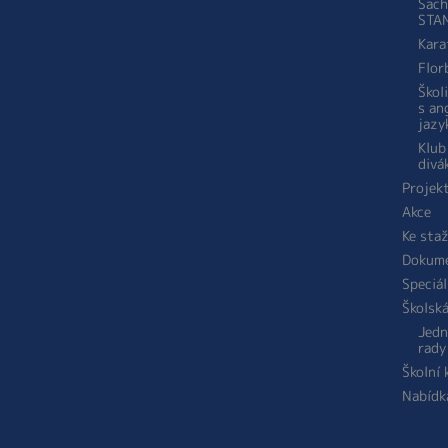
Šach
STA
Kara
Flor
Škol
s an
jazy
Klub
divá
Projek
Akce
Ke sta
Dokum
Speciál
Školsk
Jedn
rady
Školní
Nabídk