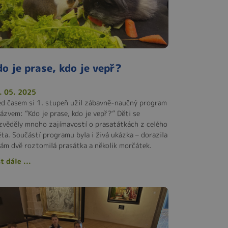
do je prase, kdo je vepř?
. 05. 2025
ed časem si 1. stupeň užil zábavně-naučný program
názvem: “Kdo je prase, kdo je vepř?” Děti se
zvěděly mnoho zajímavostí o prasatátkách z celého
ěta. Součástí programu byla i živá ukázka – dorazila
nám dvě roztomilá prasátka a několik morčátek.
t dále ...