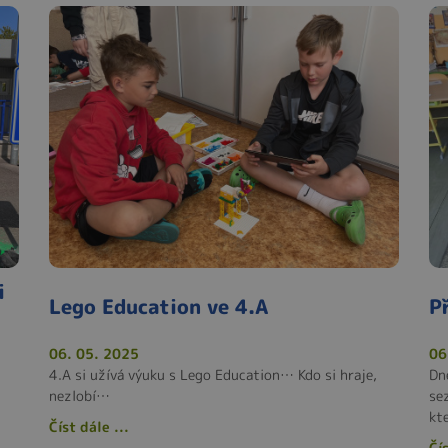
i
Lego Education ve 4.A
P
06. 05. 2025
06
4.A si užívá výuku s Lego Education… Kdo si hraje,
Dne
nezlobí…
se
kte
Číst dále ...
Čís