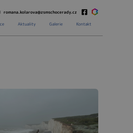
1
romana.kolarova@zsmschocerady.cz
ce
Aktuality
Galerie
Kontakt