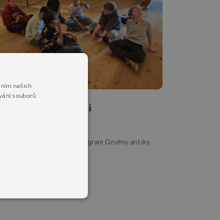
áním našich
vání souborů
.A v Národní galerii
. 05. 2025
sťáci si dnes užili skvělý program Ozvěny antiky.
t dále ...