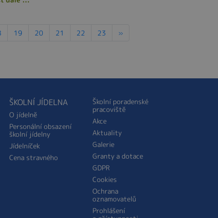
8
19
20
21
22
23
»
ŠKOLNÍ JÍDELNA
Školní poradenské
pracoviště
O jídelně
Akce
Personální obsazení
Aktuality
školní jídelny
Galerie
Jídelníček
Granty a dotace
Cena stravného
GDPR
Cookies
Ochrana
oznamovatelů
Prohlášení