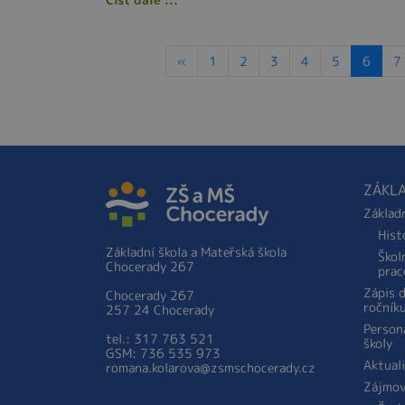
«
1
2
3
4
5
6
7
ZÁKLA
Základ
Hist
Základní škola a Mateřská škola
Škol
Chocerady 267
prac
Zápis 
Chocerady 267
ročník
257 24 Chocerady
Person
tel.: 317 763 521
školy
GSM: 736 535 973
Aktual
romana.kolarova@zsmschocerady.cz
Zájmov