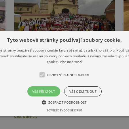
Tyto webové stránky používají soubory cookie.
é stránky používají soubory cookie ke zlepšení uživatelského zážitku. Použív
ránek souhlasíte se všemi soubory cookie v souladu s našimi zásadami použí
“Choceradské máje”
6
cookie.
Více informací
NEZBYTNĚ NUTNÉ SOUBORY
17. 05. 2025
13
ci
17. 5. 2025 se již tradičně konaly “Choceradské
Še
máje”, kde si v podvečer u májky zatančili Českou
Čís
VŠE PŘIJMOUT
VŠE ODMÍTNOUT
besedu i žáci naší školy a některé paní učitelky. I přes
deštivé a chladnější počasí tanečnice a tanečníci
ZOBRAZIT PODROBNOSTI
podali nádherný výkon. Už se těšíme na příští rok.
POWERED BY COOKIESCRIPT
Číst dále ...