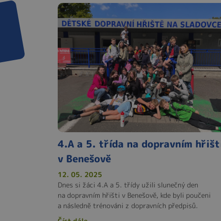
4.A a 5. třída na dopravním hřišt
v Benešově
12. 05. 2025
Dnes si žáci 4.A a 5. třídy užili slunečný den
na dopravním hřišti v Benešově, kde byli poučeni
a následně trénováni z dopravních předpisů.
Číst dále ...