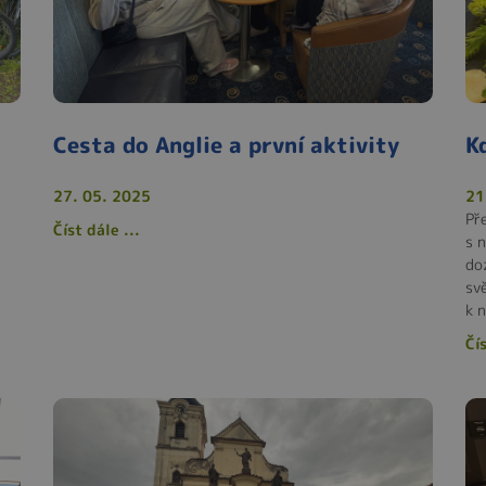
Cesta do Anglie a první aktivity
K
27. 05. 2025
21
Př
Číst dále ...
s 
do
sv
k 
Čís