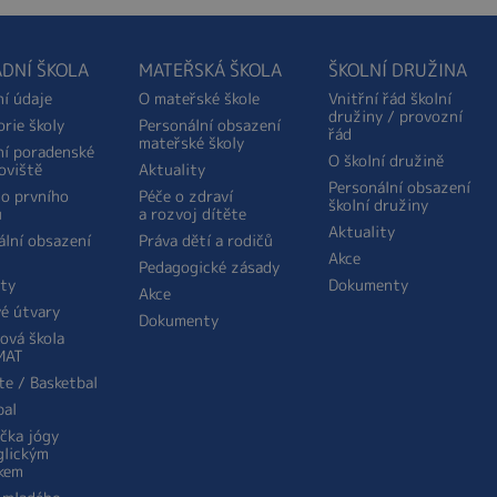
DNÍ ŠKOLA
MATEŘSKÁ ŠKOLA
ŠKOLNÍ DRUŽINA
ní údaje
O mateřské škole
Vnitřní řád školní
družiny / provozní
orie školy
Personální obsazení
řád
mateřské školy
ní poradenské
O školní družině
oviště
Aktuality
Personální obsazení
do prvního
Péče o zdraví
školní družiny
u
a rozvoj dítěte
Aktuality
ální obsazení
Práva dětí a rodičů
Akce
Pedagogické zásady
ity
Dokumenty
Akce
é útvary
Dokumenty
ová škola
MAT
te / Basketbal
bal
ička jógy
glickým
kem