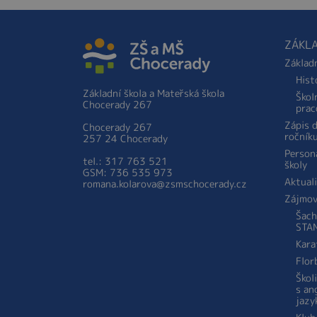
ZÁKLA
Základ
Hist
Základní škola a Mateřská škola
Škol
Chocerady 267
prac
Zápis 
Chocerady 267
ročník
257 24 Chocerady
Person
tel.: 317 763 521
školy
GSM: 736 535 973
Aktual
romana.kolarova@zsmschocerady.cz
Zájmov
Šach
STA
Kara
Flor
Škol
s an
jazy