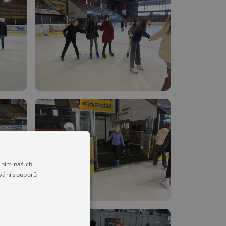
áním našich
vání souborů