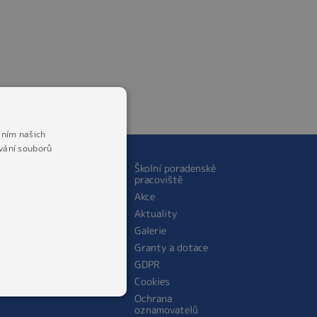
áním našich
vání souborů
ŠKOLNÍ JÍDELNA
Školní poradenské
pracoviště
O jídelně
Akce
Personální obsazení
Aktuality
školní jídelny
Galerie
Jídelníček
Granty a dotace
Cena stravného
GDPR
Cookies
Ochrana
oznamovatelů