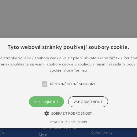
Tyto webové stránky používají soubory cookie.
é stránky používají soubory cookie ke zlepšení uživatelského zážitku. Použív
ránek souhlasíte se všemi soubory cookie v souladu s našimi zásadami použí
cookie.
Více informací
DNÍ ŠKOLA
MATEŘSKÁ ŠKOLA
ŠKOLNÍ DRUŽINA
ní údaje
O mateřské škole
Vnitřní řád školní
NEZBYTNĚ NUTNÉ SOUBORY
družiny / provozní
orie školy
Personální obsazení
řád
mateřské školy
ní poradenské
O školní družině
oviště
Aktuality
VŠE PŘIJMOUT
VŠE ODMÍTNOUT
Personální obsazení
do prvního
Péče o zdraví
školní družiny
u
a rozvoj dítěte
ZOBRAZIT PODROBNOSTI
Aktuality
ální obsazení
Práva dětí a rodičů
POWERED BY COOKIESCRIPT
Akce
Pedagogické zásady
ity
Dokumenty
Akce