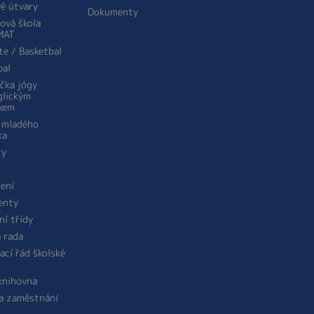
é útvary
Dokumenty
ová škola
MAT
te / Basketbal
bal
ička jógy
glickým
kem
 mladého
ka
ty
žení
enty
ní třídy
á rada
ací řád školské
 knihovna
a zaměstnání