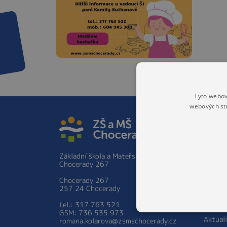
Tyto webov
webových st
ZÁKLA
Základ
Hist
Základní škola a Mateřská škola
Škol
Chocerady 267
prac
Zápis 
Chocerady 267
ročník
257 24 Chocerady
Person
tel.: 317 763 521
školy
GSM: 736 535 973
Aktual
romana.kolarova@zsmschocerady.cz