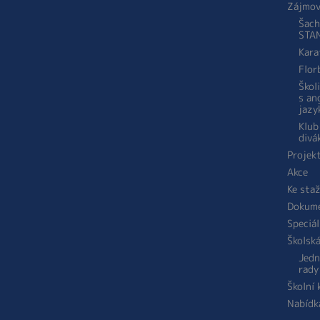
Zájmov
Šach
STA
Kara
Flor
Škol
s an
jazy
Klub
divá
Projek
Akce
Ke sta
Dokum
Speciál
Školsk
Jedn
rady
Školní
Nabídk