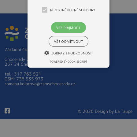
NEZBYTNĚ NUTNÉ SOUBORY
VŠE PŘIJMOUT
VŠE ODMÍTNOUT
Základní škola a Mateřská škola Chocerady 267
ZOBRAZIT PODROBNOSTI
Chocerady 267
POWERED BY COOKIESCRIPT
257 24 Chocerady
tel.: 317 763 521
GSM: 736 535 973
romana.kolarova@zsmschocerady.cz
© 2026 Design by
La Taupe