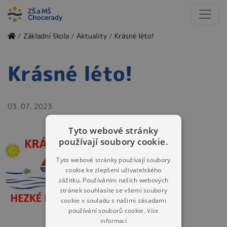
/
Základní škola
/
Aktuality
/
Krásné léto!
Krásné léto!
03. 07. 2023
Tyto webové stránky
používají soubory cookie.
Tyto webové stránky používají soubory
cookie ke zlepšení uživatelského
zážitku. Používáním našich webových
stránek souhlasíte se všemi soubory
cookie v souladu s našimi zásadami
používání souborů cookie.
Více
informací