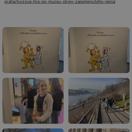
praha/kvizova-hra-po-muzeu-objev-zapomenuteho-genia