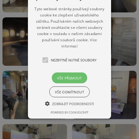
Tyto webové stránky používají soubory
cookie ke zlepšení uživatelského
zážitku. Používáním našich webových
stránek souhlasíte se všemi soubory
cookie v souladu s našimi zásadami
používání souborů cookie.
Více
informací
NEZBYTNĚ NUTNÉ SOUBORY
VŠE PŘIJMOUT
VŠE ODMÍTNOUT
ZOBRAZIT PODROBNOSTI
POWERED BY COOKIESCRIPT