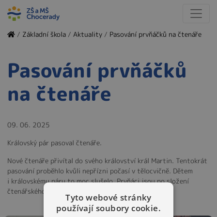
/
Základní škola
/
Aktuality
/
Pasování prvňáčků na čtenáře
Pasování prvňáčků
na čtenáře
09. 06. 2025
Královský pár pasoval čtenáře.
Nové čtenáře přivítal do svého království král Martin. Tentokrát
pasování proběhlo kvůli nepřízni počasí v tělocvičně. Dětem
i královskému páru to moc slušelo. Prvňáci jsou po složení
čtenářského slibu opravdoví čtenáři.
Tyto webové stránky
používají soubory cookie.