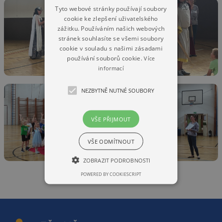
Tyto webové stránky používají soubory
cookie ke zlepšení uživatelského
zážitku. Používáním našich webových
stránek souhlasíte se všemi soubory
cookie v souladu s našimi zásadami
používání souborů cookie.
Více
informací
NEZBYTNĚ NUTNÉ SOUBORY
VŠE PŘIJMOUT
VŠE ODMÍTNOUT
ZOBRAZIT PODROBNOSTI
POWERED BY COOKIESCRIPT