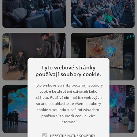
Tyto webové stránky
používají soubory cookie.
Tyto webové stránky používají soubory
cookie ke zlepšení uživatelského
zážitku. Používáním našich webových
stránek souhlasíte se všemi soubory
cookie v souladu s našimi zásadami
používání souborů cookie.
Více
informací
NEZBYTNĚ NUTNÉ SOUBORY