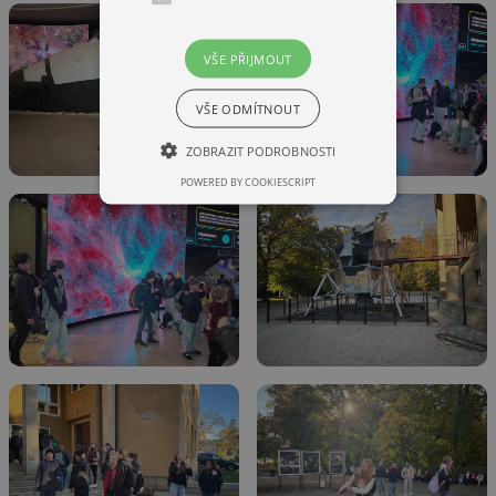
VŠE PŘIJMOUT
VŠE ODMÍTNOUT
ZOBRAZIT PODROBNOSTI
POWERED BY COOKIESCRIPT