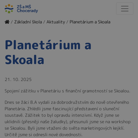
/
Základní škola
/
Aktuality
/
Planetárium a Skoala
Planetárium a
Skoala
21. 10. 2025
Spojení zážitku v Planetáriu s finanční gramotností se Skoalou.
Dnes se žáci 8.A vydali za dobrodružstvím do nově otevřeného
Planetária. Zhlédli jsme fascinující představení o sluneční
soustavě. Zážitek to byl opravdu intenzivní. Když jsme se
uklidnili (přesněji naše žaludky), přesunuli jsme se na workshop
se Skoalou. Byli jsme vtaženi do světa marketingových kejklí.
Určitě jsme si odnesli nové dovednosti.