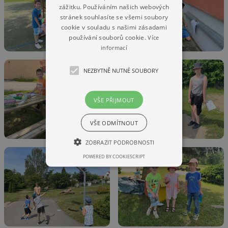
zážitku. Používáním našich webových
stránek souhlasíte se všemi soubory
cookie v souladu s našimi zásadami
používání souborů cookie.
Více
informací
NEZBYTNĚ NUTNÉ SOUBORY
VŠE PŘIJMOUT
VŠE ODMÍTNOUT
ZOBRAZIT PODROBNOSTI
POWERED BY COOKIESCRIPT